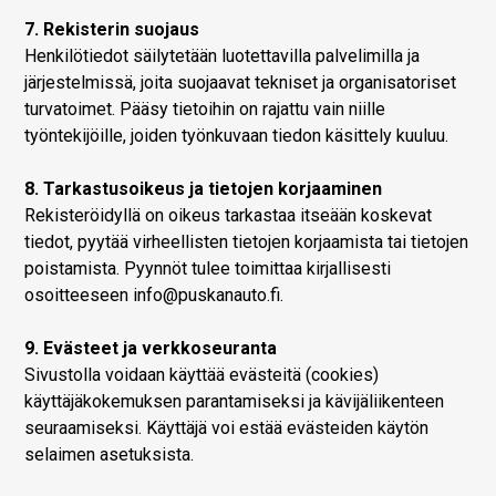
7. Rekisterin suojaus
Henkilötiedot säilytetään luotettavilla palvelimilla ja
järjestelmissä, joita suojaavat tekniset ja organisatoriset
turvatoimet. Pääsy tietoihin on rajattu vain niille
työntekijöille, joiden työnkuvaan tiedon käsittely kuuluu.
8. Tarkastusoikeus ja tietojen korjaaminen
Rekisteröidyllä on oikeus tarkastaa itseään koskevat
tiedot, pyytää virheellisten tietojen korjaamista tai tietojen
poistamista. Pyynnöt tulee toimittaa kirjallisesti
osoitteeseen
info@puskanauto.fi
.
9. Evästeet ja verkkoseuranta
Sivustolla voidaan käyttää evästeitä (cookies)
käyttäjäkokemuksen parantamiseksi ja kävijäliikenteen
seuraamiseksi. Käyttäjä voi estää evästeiden käytön
selaimen asetuksista.