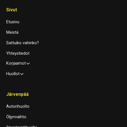
Sivut
Etusivu
Meistä
Sattuiko vahinko?
Yhteystiedot
Korjaamot
Huollot
Järvenpää
Autonhuolto
Öljynvaihto