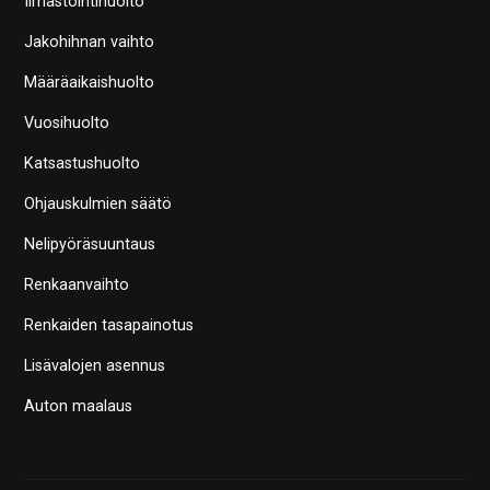
Ilmastointihuolto
Jakohihnan vaihto
Määräaikaishuolto
Vuosihuolto
Katsastushuolto
Ohjauskulmien säätö
Nelipyöräsuuntaus
Renkaanvaihto
Renkaiden tasapainotus
Lisävalojen asennus
Auton maalaus