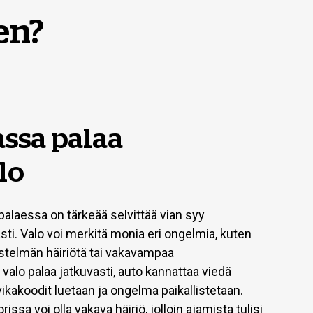
en?
ssa palaa
lo
alaessa on tärkeää selvittää vian syy
i. Valo voi merkitä monia eri ongelmia, kuten
estelmän häiriötä tai vakavampaa
alo palaa jatkuvasti, auto kannattaa viedä
vikakoodit luetaan ja ongelma paikallistetaan.
issa voi olla vakava häiriö, jolloin ajamista tulisi