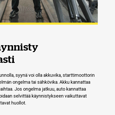
äynnisty
asti
nnolla, syynä voi olla akkuvika, starttimoottorin
stelmän ongelma tai sähkövika. Akku kannattaa
 vaihtaa. Jos ongelma jatkuu, auto kannattaa
oidaan selvittää käynnistykseen vaikuttavat
ttavat huollot.