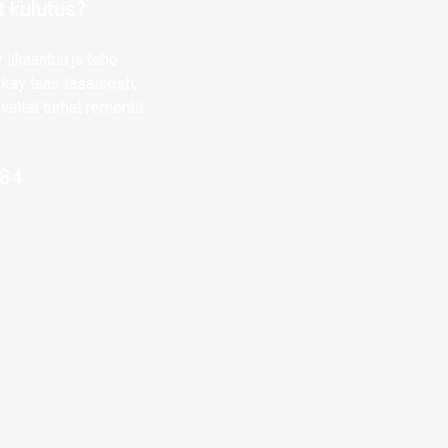
t kulutus?
 likaantuu ja teho
käy taas tasaisesti,
vältät turhat remontit.
084