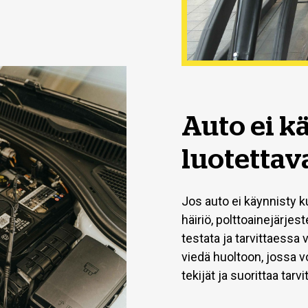
Auto ei k
luotettav
Jos auto ei käynnisty ku
häiriö, polttoainejärje
testata ja tarvittaessa
viedä huoltoon, jossa v
tekijät ja suorittaa tarvi