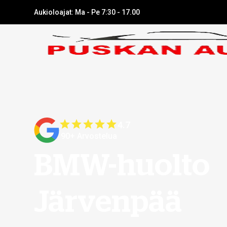
Aukioloajat: Ma - Pe 7:30 - 17.00
4.7
90+ Arvostelua
BMW-huolto
Järvenpää