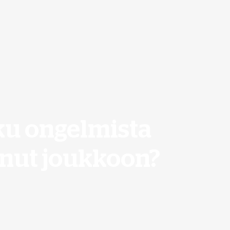
ku ongelmista
unut joukkoon?