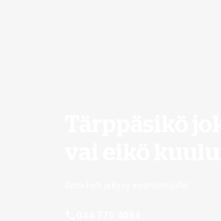
Tärppäsikö jo
vai eikö kuul
Soita heti ja kysy asiantuntijalta!
044 775 4084