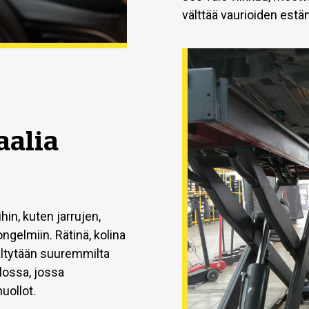
välttää vaurioiden estä
aalia
hin, kuten jarrujen,
ngelmiin. Rätinä, kolina
vältytään suuremmilta
llossa, jossa
huollot.