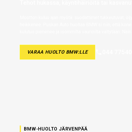
Tehot hukassa, käyntihäiriöitä tai kasvanu
Moottori kuluu ajan myötä: suodattimet tukkeutuvat, öljy
heikkenee. Puskan Auto huoltaa BMW:si niin, että kone 
kulutus pienenee ja isommilta vaurioilta vältytään. Näin 
044 7754
VARAA HUOLTO BMW:LLE
BMW-HUOLTO JÄRVENPÄÄ