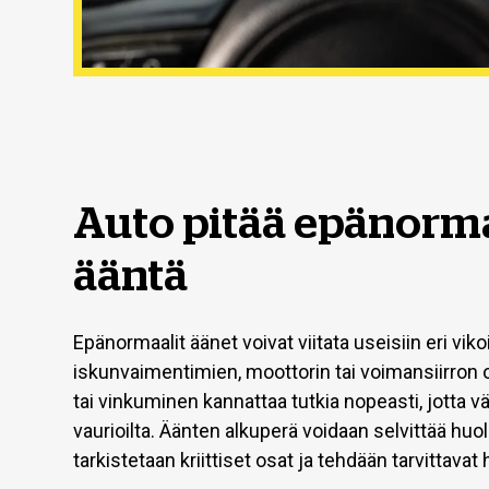
Auto pitää epänorm
ääntä
Epänormaalit äänet voivat viitata useisiin eri vikoi
iskunvaimentimien, moottorin tai voimansiirron o
tai vinkuminen kannattaa tutkia nopeasti, jotta 
vaurioilta. Äänten alkuperä voidaan selvittää huo
tarkistetaan kriittiset osat ja tehdään tarvittavat 