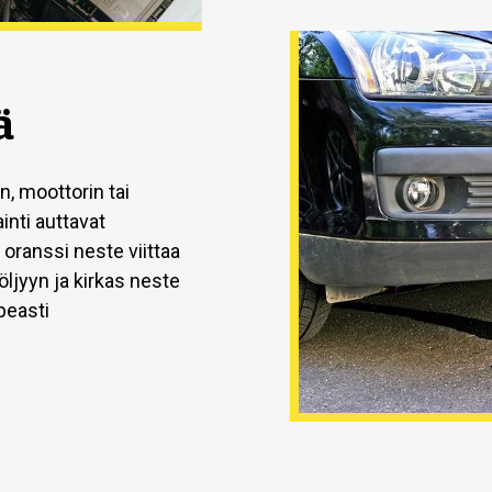
ä
, moottorin tai
inti auttavat
 oranssi neste viittaa
ljyyn ja kirkas neste
peasti