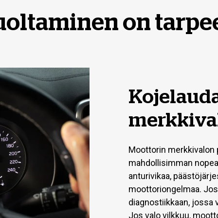
uoltaminen on tarpe
Kojelauda
merkkiva
Moottorin merkkivalon p
mahdollisimman nopeast
anturivikaa, päästöjärj
moottoriongelmaa. Jos v
diagnostiikkaan, jossa 
Jos valo vilkkuu, moottor