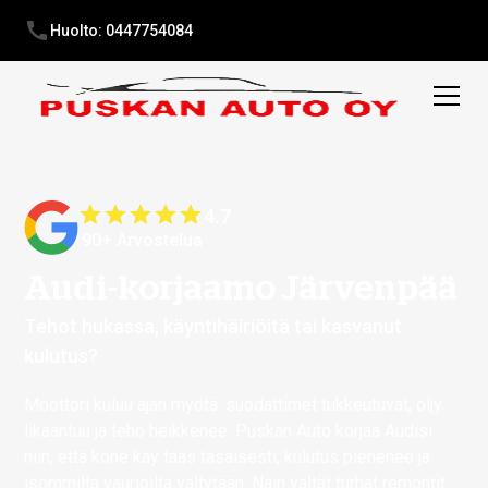
Huolto: 0447754084
4.7
90+ Arvostelua
Audi-korjaamo Järvenpää
Tehot hukassa, käyntihäiriöitä tai kasvanut
kulutus?
Moottori kuluu ajan myötä: suodattimet tukkeutuvat, öljy
likaantuu ja teho heikkenee. Puskan Auto korjaa Audisi
niin, että kone käy taas tasaisesti, kulutus pienenee ja
isommilta vaurioilta vältytään. Näin vältät turhat remontit.