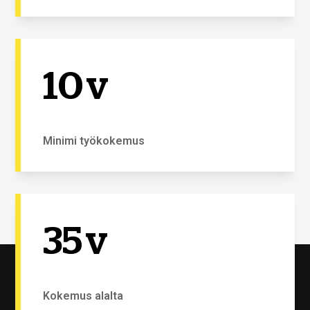
10
v
Minimi työkokemus
35
v
Kokemus alalta