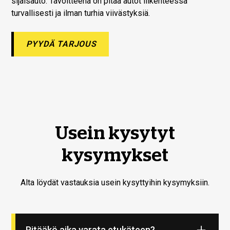
sijaisauto. Tavoitteena on pitää autot liikenteessä
turvallisesti ja ilman turhia viivästyksiä.
PYYDÄ TARJOUS
Usein kysytyt
kysymykset
Alta löydät vastauksia usein kysyttyihin kysymyksiin.
Pitääkö aika varata etukäteen?