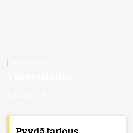
OTA YHTEYTTÄ
Yhteystiedot
Järvenpää:
044 775 4084
Pyydä tarjous