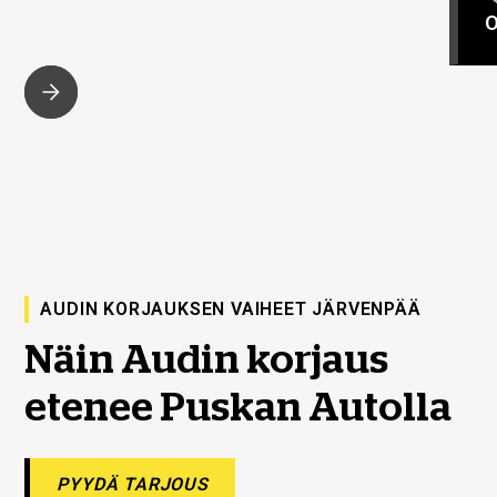
O
AUDIN KORJAUKSEN VAIHEET JÄRVENPÄÄ
Näin Audin korjaus
etenee Puskan Autolla
PYYDÄ TARJOUS