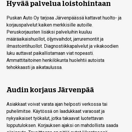
Hyvää palvelua loistohintaan
Puskan Auto Oy tarjoaa Järvenpäässä kattavat huolto- ja
korjauspalvelut kaiken merkkisille autoille.
Peruskorjausten lisäksi palveluihin kuuluu
määräaikaishuollot, öljynvaihdot, jarruremontit ja
ilmastointihuollot. Diagnostiikkapalvelut ja vikakoodien
luku auttavat paikallistamaan viat nopeasti.
Ammattitaitoinen henkilökunta huolehtii autoista
tehokkaasti ja aikataulussa.
Audin korjaus Järvenpää
Asiakkaat voivat varata ajan helposti verkossa tai
puhelimitse. Käytössä on laadukkaat varaosat ja
nykyaikaiset työkalut, jotka takaavat luotettavan
lopputuloksen. Korjauksen ajaksi on mahdollista saada