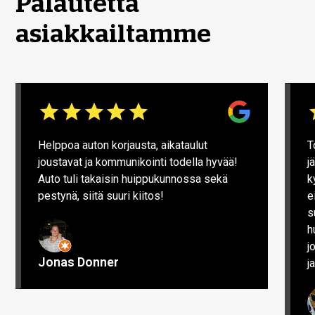
Palautetta
asiakkailtamme
Helppoa auton korjausta, aikataulut
T
joustavat ja kommunikointi todella hyvää!
j
Auto tuli takaisin huippukunnossa sekä
k
pestynä, siitä suuri kiitos!
e
s
h
j
Jonas Donner
j