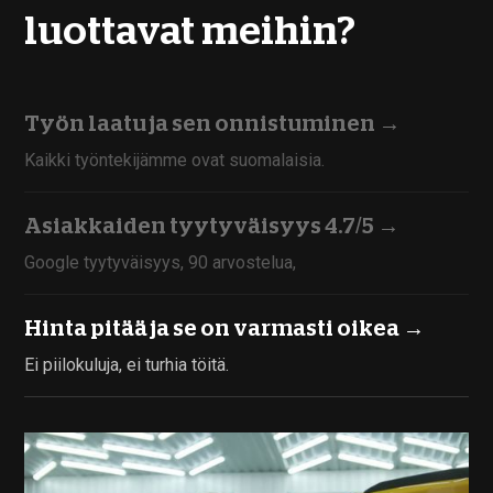
luottavat meihin?
Työn laatu ja sen onnistuminen
→
Kaikki työntekijämme ovat suomalaisia.
Asiakkaiden tyytyväisyys 4.7/5
→
Google tyytyväisyys, 90 arvostelua,
Hinta pitää ja se on varmasti oikea →
Ei piilokuluja, ei turhia töitä.