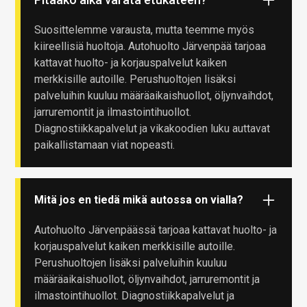
Suosittelemme varausta, mutta teemme myös
kiireellisiä huoltoja. Autohuolto Järvenpää tarjoaa
kattavat huolto- ja korjauspalvelut kaiken
merkkisille autoille. Perushuoltojen lisäksi
palveluihin kuuluu määräaikaishuollot, öljynvaihdot,
jarruremontit ja ilmastointihuollot.
Diagnostiikkapalvelut ja vikakoodien luku auttavat
paikallistamaan viat nopeasti.
Mitä jos en tiedä mikä autossa on vialla?
Autohuolto Järvenpäässä tarjoaa kattavat huolto- ja
korjauspalvelut kaiken merkkisille autoille.
Perushuoltojen lisäksi palveluihin kuuluu
määräaikaishuollot, öljynvaihdot, jarruremontit ja
ilmastointihuollot. Diagnostiikkapalvelut ja