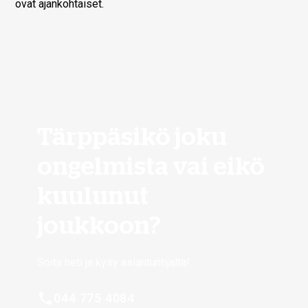
ovat ajankohtaiset.
Tärppäsikö joku
ongelmista vai eikö
kuulunut
joukkoon?
Soita heti ja kysy asiantuntijalta!
044 775 4084