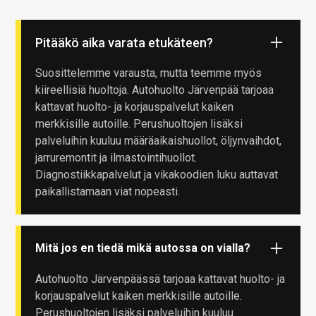
Pitääkö aika varata etukäteen?
Suosittelemme varausta, mutta teemme myös
kiireellisiä huoltoja. Autohuolto Järvenpää tarjoaa
kattavat huolto- ja korjauspalvelut kaiken
merkkisille autoille. Perushuoltojen lisäksi
palveluihin kuuluu määräaikaishuollot, öljynvaihdot,
jarruremontit ja ilmastointihuollot.
Diagnostiikkapalvelut ja vikakoodien luku auttavat
paikallistamaan viat nopeasti.
Mitä jos en tiedä mikä autossa on vialla?
Autohuolto Järvenpäässä tarjoaa kattavat huolto- ja
korjauspalvelut kaiken merkkisille autoille.
Perushuoltojen lisäksi palveluihin kuuluu