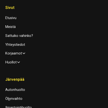
Sivut
Etusivu
Meistä
Sattuiko vahinko?
Yhteystiedot
Korjaamot
Huollot
Järvenpää
Autonhuolto
Öljynvaihto
Ilmastointihuolto