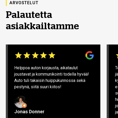
ARVOSTELUT
Palautetta
asiakkailtamme
Helppoa auton korjausta, aikataulut
T
joustavat ja kommunikointi todella hyvää!
j
Auto tuli takaisin huippukunnossa sekä
k
pestynä, siitä suuri kiitos!
e
s
h
j
Jonas Donner
j