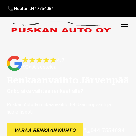
Huolto: 0447754084
4.7
90+ Arvostelua
Renkaanvaihto Järvenpää
Onko aika vaihtaa renkaat alle?
Puskan Autolla renkaanvaihto tehdään nopeasti ja
huolellisesti.
044 7554084
VARAA RENKAANVAIHTO