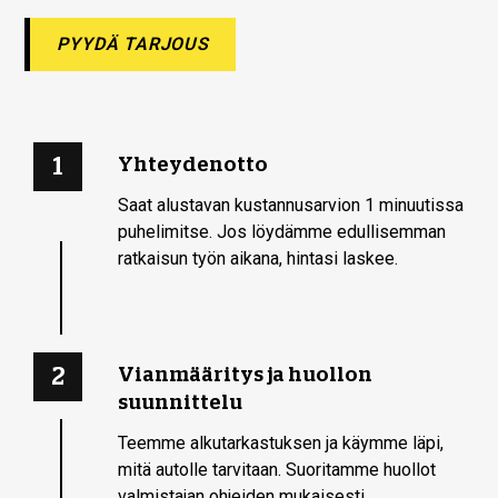
PYYDÄ TARJOUS
1
Yhteydenotto
Saat alustavan kustannusarvion 1 minuutissa
puhelimitse. Jos löydämme edullisemman
ratkaisun työn aikana, hintasi laskee.
2
Vianmääritys ja huollon
suunnittelu
Teemme alku­tarkastuksen ja käymme läpi,
mitä autolle tarvitaan. Suoritamme huollot
valmistajan ohjeiden mukaisesti.