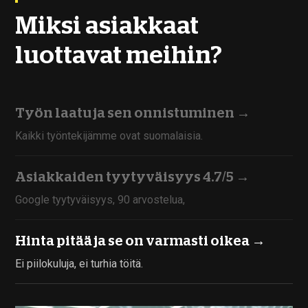
Miksi asiakkaat
luottavat meihin?
Työn laatu ja sen onnistuminen
→
Kaikki työntekijämme ovat suomalaisia.
Asiakkaiden tyytyväisyys 4.7/5
→
Google tyytyväisyys, 90 arvostelua,
Hinta pitää ja se on varmasti oikea →
Ei piilokuluja, ei turhia töitä.