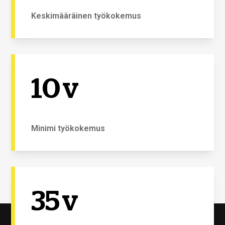
Keskimääräinen työkokemus
10
v
Minimi työkokemus
35
v