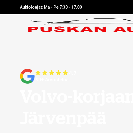
Aukioloajat: Ma - Pe 7:30 - 17.00
4.7
90+ Arvostelua
Volvo-korja
Järvenpää