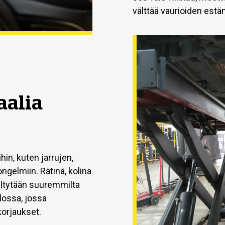
välttää vaurioiden estä
aalia
hin, kuten jarrujen,
ngelmiin. Rätinä, kolina
vältytään suuremmilta
llossa, jossa
 korjaukset.