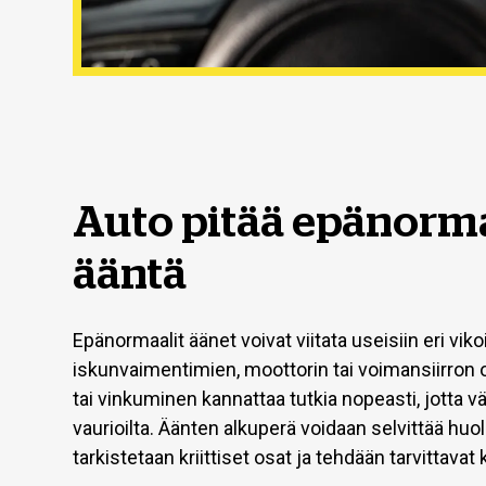
Auto pitää epänorm
ääntä
Epänormaalit äänet voivat viitata useisiin eri vikoi
iskunvaimentimien, moottorin tai voimansiirron o
tai vinkuminen kannattaa tutkia nopeasti, jotta 
vaurioilta. Äänten alkuperä voidaan selvittää huo
tarkistetaan kriittiset osat ja tehdään tarvittavat