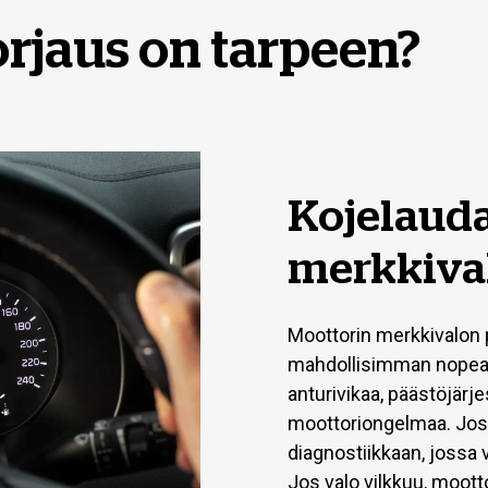
orjaus on tarpeen?
Kojelauda
merkkiva
Moottorin merkkivalon p
mahdollisimman nopeast
anturivikaa, päästöjärj
moottoriongelmaa. Jos v
diagnostiikkaan, jossa 
Jos valo vilkkuu, moottor