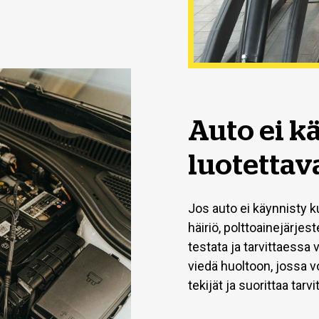
Auto ei k
luotettav
Jos auto ei käynnisty ku
häiriö, polttoainejärje
testata ja tarvittaessa
viedä huoltoon, jossa v
tekijät ja suorittaa tarv