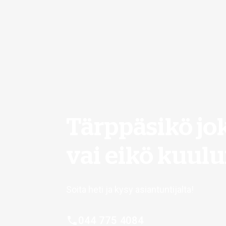
Tärppäsikö jo
vai eikö kuul
Soita heti ja kysy asiantuntijalta!
044 775 4084