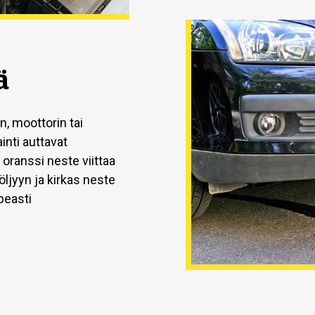
ä
, moottorin tai
inti auttavat
 oranssi neste viittaa
ljyyn ja kirkas neste
peasti