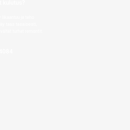
t kulutus?
 likaantuu ja teho
äy taas tasaisesti,
vältät turhat remontit.
4084