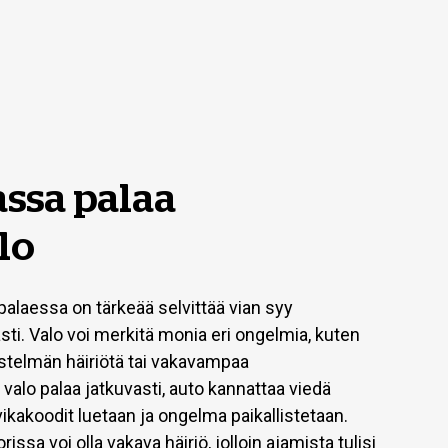
ssa palaa
lo
alaessa on tärkeää selvittää vian syy
i. Valo voi merkitä monia eri ongelmia, kuten
estelmän häiriötä tai vakavampaa
alo palaa jatkuvasti, auto kannattaa viedä
vikakoodit luetaan ja ongelma paikallistetaan.
issa voi olla vakava häiriö, jolloin ajamista tulisi