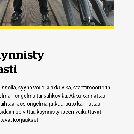
äynnisty
asti
nnolla, syynä voi olla akkuvika, starttimoottorin
stelmän ongelma tai sähkövika. Akku kannattaa
 vaihtaa. Jos ongelma jatkuu, auto kannattaa
oidaan selvittää käynnistykseen vaikuttavat
ittavat korjaukset.