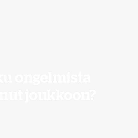
ku ongelmista
unut joukkoon?